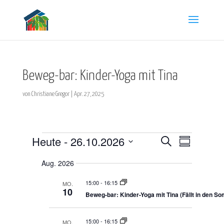
Beweg-bar: Kinder-Yoga mit Tina
von
Christiane Gregor
|
Apr. 27, 2025
Veranstaltungen
Heute
 - 
26.10.2026
V
V
S
Z
e
u
e
u
r
D
c
r
s
a
Aug. 2026
h
a
a
n
a
e
m
s
t
n
15:00
-
16:15
MO.
m
t
10
u
e
s
a
Beweg-bar: Kinder-Yoga mit Tina (Fällt in den S
n
m
l
t
f
t
a
a
a
u
15:00
-
16:15
MO.
u