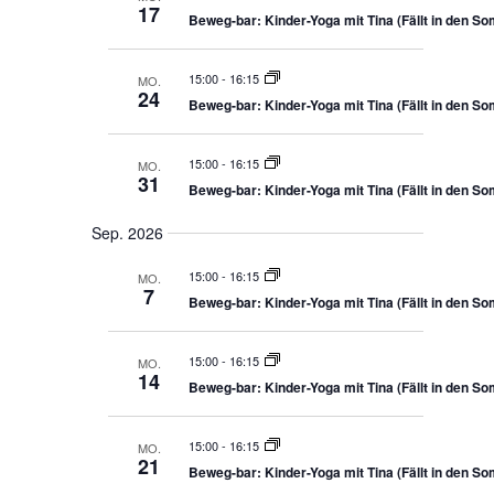
s
n
l
17
Beweg-bar: Kinder-Yoga mit Tina (Fällt in den S
s
g
s
t
u
e
w
u
n
n
g
S
ä
n
15:00
-
16:15
MO.
u
24
g
h
Beweg-bar: Kinder-Yoga mit Tina (Fällt in den S
c
A
h
l
e
n
e
u
15:00
-
16:15
MO.
s
n
31
n
Beweg-bar: Kinder-Yoga mit Tina (Fällt in den S
d
i
.
A
c
Sep. 2026
n
h
s
i
t
15:00
-
16:15
MO.
c
7
e
Beweg-bar: Kinder-Yoga mit Tina (Fällt in den S
h
n
t
e
-
n
15:00
-
16:15
MO.
N
,
14
Beweg-bar: Kinder-Yoga mit Tina (Fällt in den S
N
a
a
v
v
i
i
15:00
-
16:15
MO.
21
g
g
Beweg-bar: Kinder-Yoga mit Tina (Fällt in den S
a
a