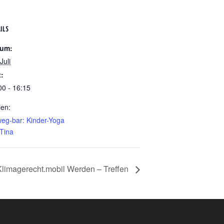
ILS
tum:
Juli
t:
00 - 16:15
ien:
eg-bar: Kinder-Yoga
 Tina
Klimagerecht.mobil Werden – Treffen