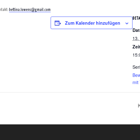
ontakt:
bettina.lowens@gmail.com
DETA
Zum Kalender hinzufügen
Da
13. 
Zei
15:
Ser
Bew
mit