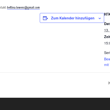
ontakt:
bettina.lowens@gmail.com
DETA
Zum Kalender hinzufügen
Da
13. 
Zei
15:
Ser
Bew
mit