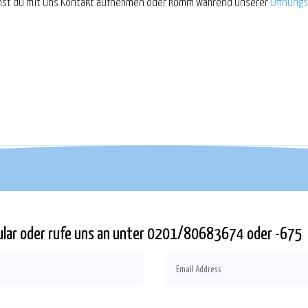
st du mit uns Kontakt aufnehmen oder komm während unserer
Öffnungs
mular oder rufe uns an unter 0201/80683674 oder -675