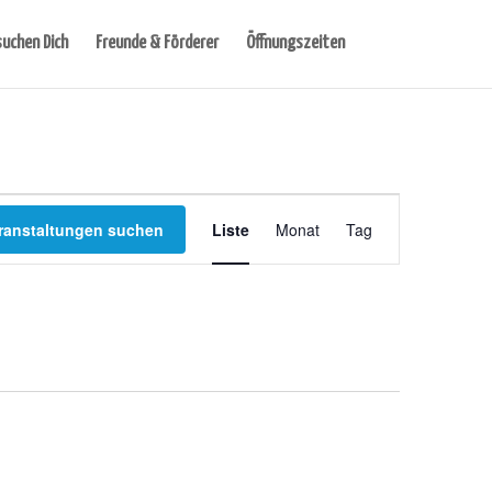
suchen Dich
Freunde & Förderer
Öffnungszeiten
Veranstaltung
ranstaltungen suchen
Liste
Monat
Tag
Ansichten-
Navigation