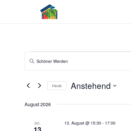
Veranstaltungen
Veranstaltungen
Bitte
Suche
Schlüsselwort
und
eingeben.
Ansichten,
Anstehend
Navigation
Heute
Suche
nach
Datum
Veranstaltungen
August 2026
wählen.
Schlüsselwort.
13. August @ 15:30
-
17:00
DO.
13