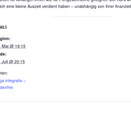
ich eine kleine Auszeit verdient haben – unabhängig von ihrer finanziell
AILS
ginn:
. Mai @ 19:15
de:
. Juli @ 20:15
rien:
ga integrativ –
stenfrei