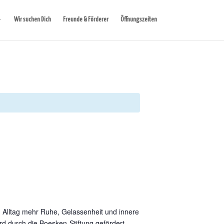
Wir suchen Dich
Freunde & Förderer
Öffnungszeiten
m Alltag mehr Ruhe, Gelassenheit und innere
rd durch die Boesken-Stiftung gefördert.