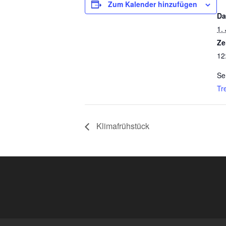
Zum Kalender hinzufügen
Da
1.
Ze
12
Se
Tre
Klimafrühstück