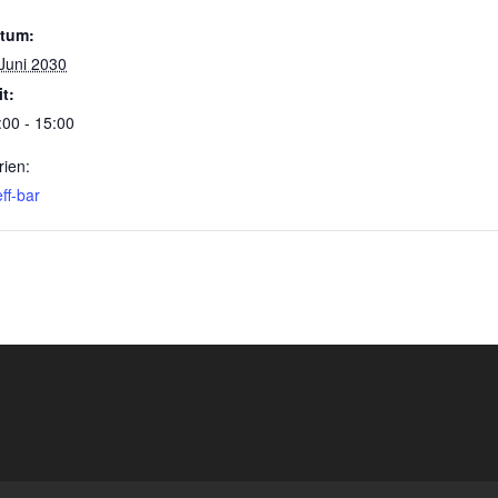
tum:
 Juni 2030
it:
:00 - 15:00
rien:
ff-bar