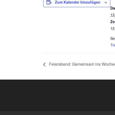
Zum Kalender hinzufügen
Da
13
Ze
12
Se
Tre
Feierabend: Gemeinsam ins Wochen