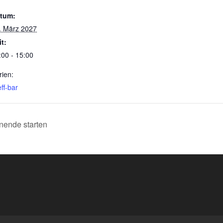
tum:
. März 2027
it:
:00 - 15:00
rien:
ff-bar
ende starten