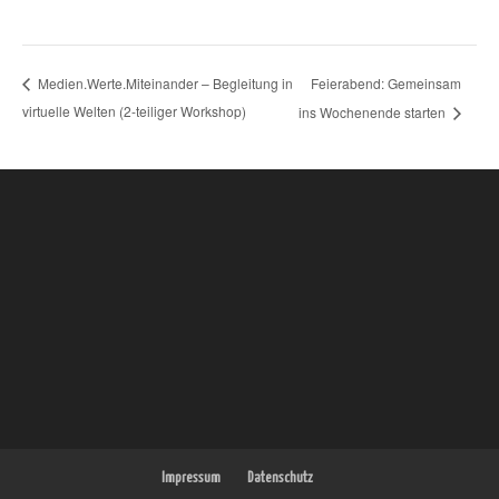
Feierabend: Gemeinsam
Medien.Werte.Miteinander – Begleitung in
virtuelle Welten (2-teiliger Workshop)
ins Wochenende starten
Impressum
Datenschutz