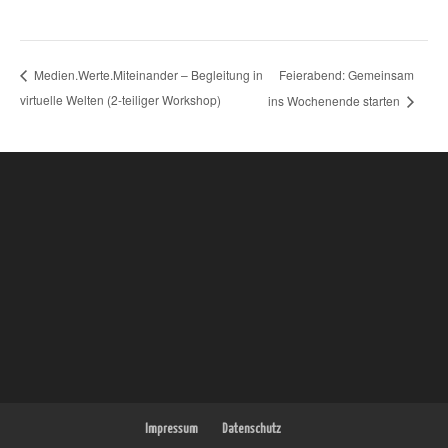
Feierabend: Gemeinsam
Medien.Werte.Miteinander – Begleitung in
virtuelle Welten (2-teiliger Workshop)
ins Wochenende starten
Impressum
Datenschutz