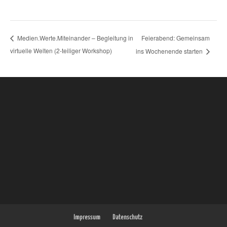
Feierabend: Gemeinsam
Medien.Werte.Miteinander – Begleitung in
virtuelle Welten (2-teiliger Workshop)
ins Wochenende starten
Impressum
Datenschutz