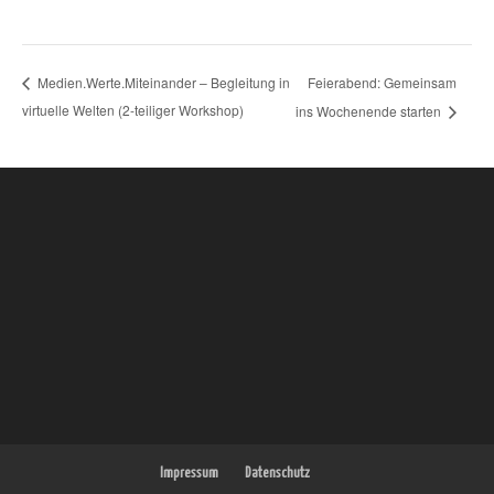
Feierabend: Gemeinsam
Medien.Werte.Miteinander – Begleitung in
virtuelle Welten (2-teiliger Workshop)
ins Wochenende starten
Impressum
Datenschutz