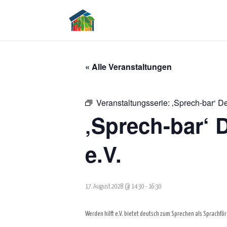
« Alle Veranstaltungen
Veranstaltungsserie:
‚Sprech-bar‘ De
‚Sprech-bar‘ 
e.V.
17. August 2028 @ 14:30
-
16:30
Werden hilft e.V. bietet deutsch zum Sprechen als Sprachfö