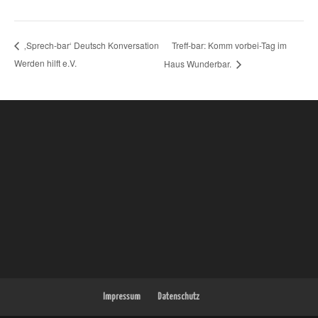
Treff-bar: Komm vorbei-Tag im
‚Sprech-bar‘ Deutsch Konversation
Werden hilft e.V.
Haus Wunderbar.
Impressum
Datenschutz