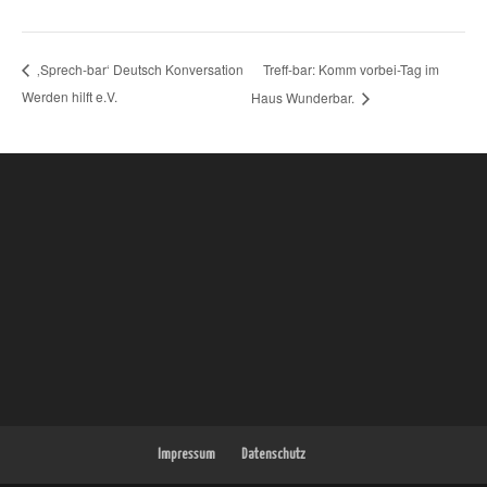
Treff-bar: Komm vorbei-Tag im
‚Sprech-bar‘ Deutsch Konversation
Werden hilft e.V.
Haus Wunderbar.
Impressum
Datenschutz