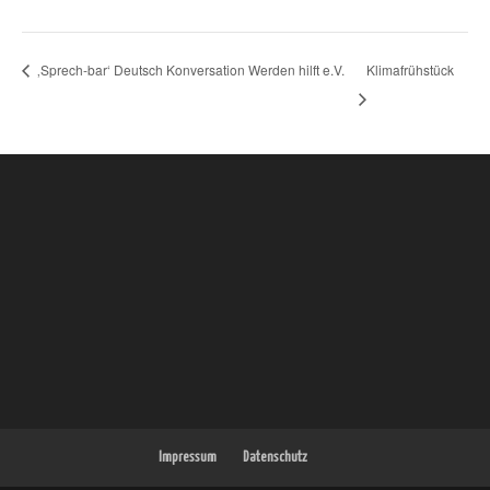
Klimafrühstück
‚Sprech-bar‘ Deutsch Konversation Werden hilft e.V.
Impressum
Datenschutz