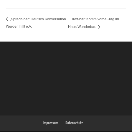
Treff-bar: Komm vorbei-Tag im
‚Sprech-bar‘ Deutsch Konversation
Werden hilft e.V.
Haus Wunderbar.
Impressum
Datenschutz