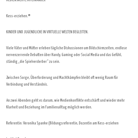
MEDIEN.WERTE.MITEINANDER
Kess-erziehen.®
KINDER UND JUGENDLICHE IN VIRTUELLE WELTEN BEGLEITEN.
Viele Väter und Mütter erleben tägliche Diskussionen um Bildschirmzeiten, endlose
nervenzerrende Debatten über Handy, Gaming oder Social Media und das Gefühl,
ständig „die Spielverderber“ zu sein.
Zwischen Sorge, Überforderung und Machtkämpfen bleibt oft wenig Raum für
Verbindung und Verständnis.
An zwei Abenden geht es darum, wie Medienkonflikte entschärft und wieder mehr
Klarheit und Beziehung im Familienalltag möglich werden.
Referentin: Veronika Spanke (Bildungsreferentin, Dozentin am Kess-erziehen