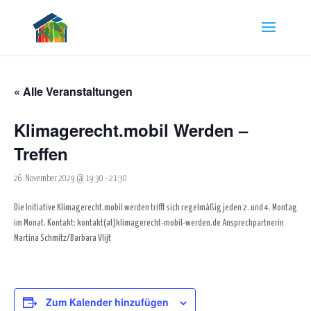
« Alle Veranstaltungen
Klimagerecht.mobil Werden –
Treffen
26. November 2029 @ 19:30
-
21:30
Die Initiative Klimagerecht.mobil.werden trifft sich regelmäßig jeden 2. und 4. Montag
im Monat.
Kontakt:
kontakt(at)klimagerecht-mobil-werden.de
Ansprechpartnerin
Martina Schmitz/Barbara Vlijt
Zum Kalender hinzufügen