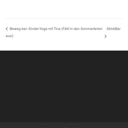
StrickBar
Beweg-bar: Kinder-Yoga mit Tina (Fällt in den Sommerferien
aus!)