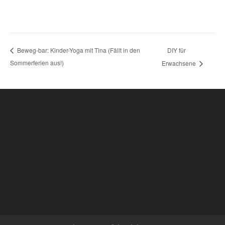
DIY für
Beweg-bar: Kinder-Yoga mit Tina (Fällt in den
Sommerferien aus!)
Erwachsene