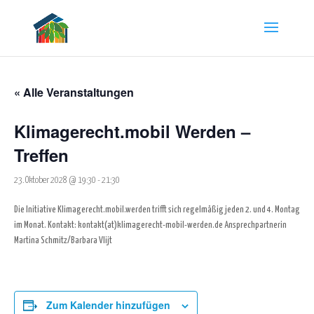
« Alle Veranstaltungen
Klimagerecht.mobil Werden –
Treffen
23. Oktober 2028 @ 19:30
-
21:30
Die Initiative Klimagerecht.mobil.werden trifft sich regelmäßig jeden 2. und 4. Montag
im Monat.
Kontakt:
kontakt(at)klimagerecht-mobil-werden.de
Ansprechpartnerin
Martina Schmitz/Barbara Vlijt
Zum Kalender hinzufügen