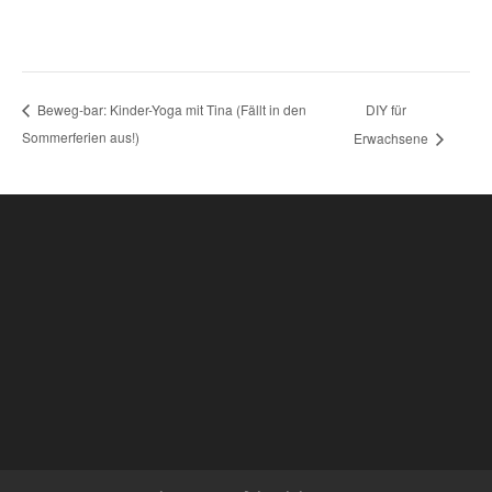
DIY für
Beweg-bar: Kinder-Yoga mit Tina (Fällt in den
Sommerferien aus!)
Erwachsene