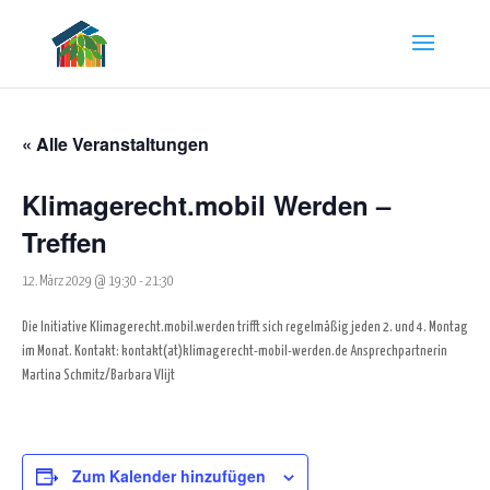
« Alle Veranstaltungen
Klimagerecht.mobil Werden –
Treffen
12. März 2029 @ 19:30
-
21:30
Die Initiative Klimagerecht.mobil.werden trifft sich regelmäßig jeden 2. und 4. Montag
im Monat.
Kontakt:
kontakt(at)klimagerecht-mobil-werden.de
Ansprechpartnerin
Martina Schmitz/Barbara Vlijt
Zum Kalender hinzufügen