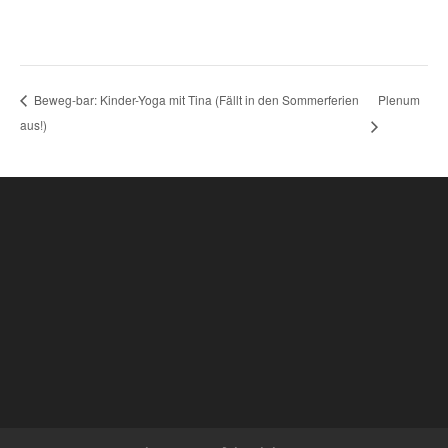
Plenum
Beweg-bar: Kinder-Yoga mit Tina (Fällt in den Sommerferien
aus!)