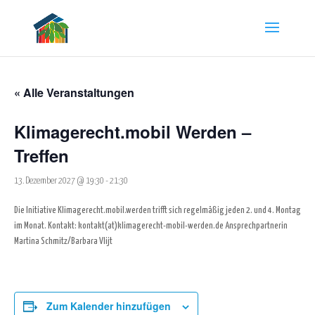
« Alle Veranstaltungen
Klimagerecht.mobil Werden –
Treffen
13. Dezember 2027 @ 19:30
-
21:30
Die Initiative Klimagerecht.mobil.werden trifft sich regelmäßig jeden 2. und 4. Montag
im Monat.
Kontakt:
kontakt(at)klimagerecht-mobil-werden.de
Ansprechpartnerin
Martina Schmitz/Barbara Vlijt
Zum Kalender hinzufügen