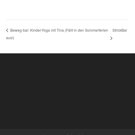
StrickBar
Beweg-bar: Kinder-Yoga mit Tina (Fällt in den Sommerferien
aus!)