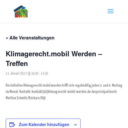
« Alle Veranstaltungen
Klimagerecht.mobil Werden –
Treffen
11. Januar 2027 @ 19:30
-
21:30
Die Initiative Klimagerecht.mobil.werden trifft sich regelmäßig jeden 2. und 4. Montag
im Monat.
Kontakt:
kontakt(at)klimagerecht-mobil-werden.de
Ansprechpartnerin
Martina Schmitz/Barbara Vlijt
Zum Kalender hinzufügen