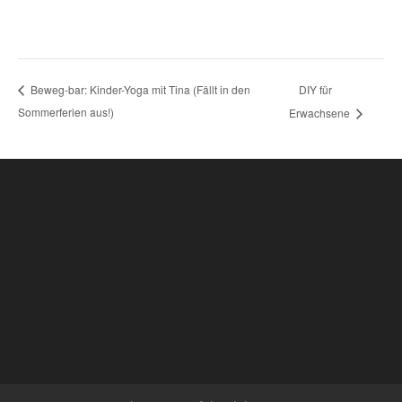
DIY für
Beweg-bar: Kinder-Yoga mit Tina (Fällt in den
Sommerferien aus!)
Erwachsene