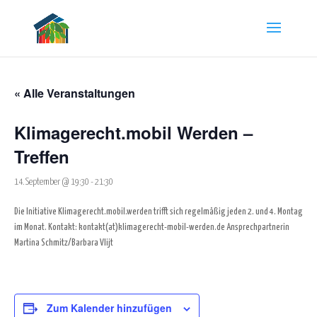
« Alle Veranstaltungen
Klimagerecht.mobil Werden –
Treffen
14. September @ 19:30
-
21:30
Die Initiative Klimagerecht.mobil.werden trifft sich regelmäßig jeden 2. und 4. Montag
im Monat.
Kontakt:
kontakt(at)klimagerecht-mobil-werden.de
Ansprechpartnerin
Martina Schmitz/Barbara Vlijt
Zum Kalender hinzufügen