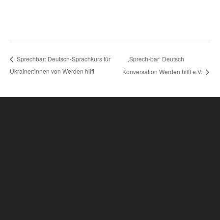
‚Sprech-bar‘ Deutsch
Sprechbar: Deutsch-Sprachkurs für
Ukrainer:innen von Werden hilft
Konversation Werden hilft e.V.