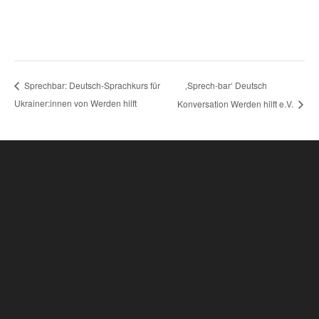
‚Sprech-bar‘ Deutsch
Sprechbar: Deutsch-Sprachkurs für
Ukrainer:innen von Werden hilft
Konversation Werden hilft e.V.