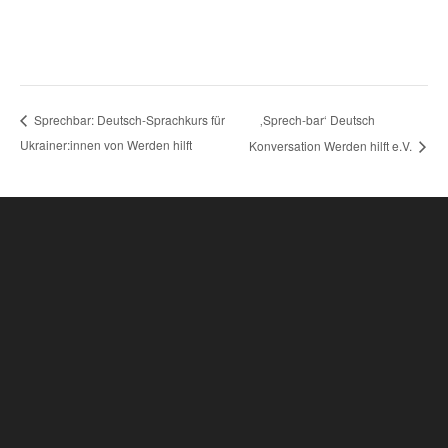
‚Sprech-bar‘ Deutsch
Sprechbar: Deutsch-Sprachkurs für
Ukrainer:innen von Werden hilft
Konversation Werden hilft e.V.