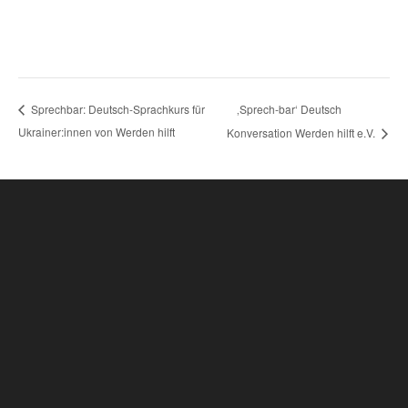
‚Sprech-bar‘ Deutsch
Sprechbar: Deutsch-Sprachkurs für
Ukrainer:innen von Werden hilft
Konversation Werden hilft e.V.