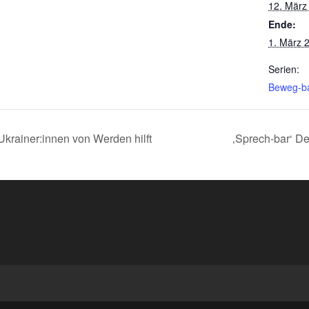
12. März
Ende:
1. März 
Serien:
Beweg-ba
krainer:innen von Werden hilft
‚Sprech-bar‘ De