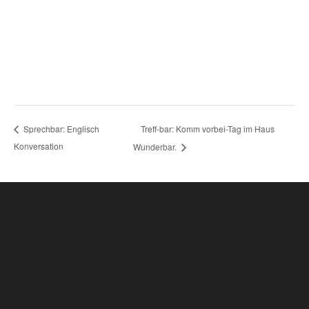
Treff-bar: Komm vorbei-Tag im Haus
Sprechbar: Englisch
Konversation
Wunderbar.