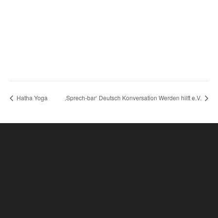
Hatha Yoga
‚Sprech-bar‘ Deutsch Konversation Werden hilft e.V.