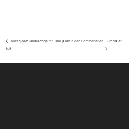
StrickBar
Beweg-bar: Kinder-Yoga mit Tina (Fällt in den Sommerferien
aus!)