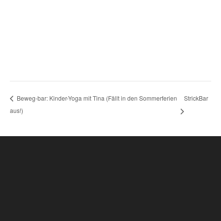
StrickBar
Beweg-bar: Kinder-Yoga mit Tina (Fällt in den Sommerferien
aus!)