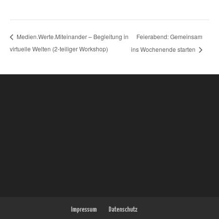
Feierabend: Gemeinsam
Medien.Werte.Miteinander – Begleitung in
virtuelle Welten (2-teiliger Workshop)
ins Wochenende starten
Impressum
Datenschutz